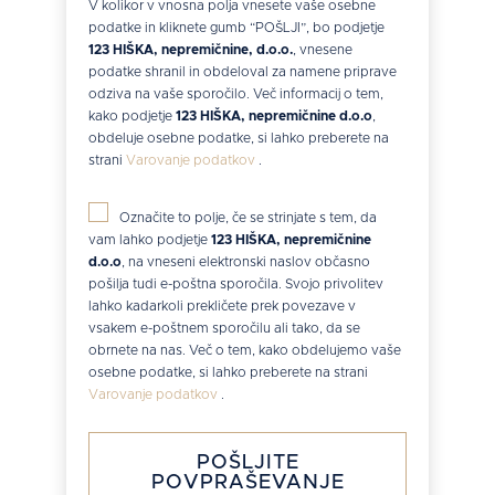
V kolikor v vnosna polja vnesete vaše osebne
podatke in kliknete gumb “POŠLJI”, bo podjetje
123 HIŠKA, nepremičnine, d.o.o.
, vnesene
podatke shranil in obdeloval za namene priprave
odziva na vaše sporočilo. Več informacij o tem,
kako podjetje
123 HIŠKA, nepremičnine d.o.o
,
obdeluje osebne podatke, si lahko preberete na
strani
Varovanje podatkov
.
Označite to polje, če se strinjate s tem, da
vam lahko podjetje
123 HIŠKA, nepremičnine
d.o.o
, na vneseni elektronski naslov občasno
pošilja tudi e-poštna sporočila. Svojo privolitev
lahko kadarkoli prekličete prek povezave v
vsakem e-poštnem sporočilu ali tako, da se
obrnete na nas. Več o tem, kako obdelujemo vaše
osebne podatke, si lahko preberete na strani
Varovanje podatkov
.