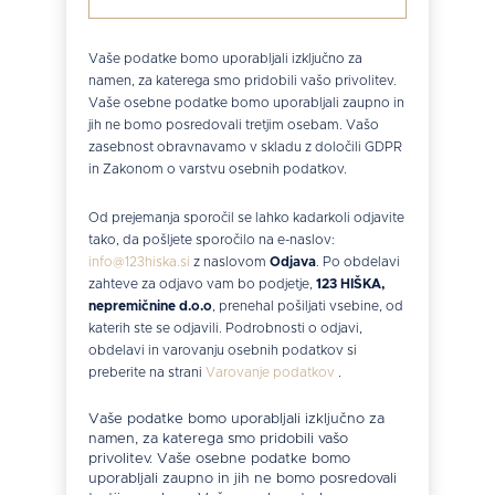
Vaše podatke bomo uporabljali izključno za
namen, za katerega smo pridobili vašo privolitev.
Vaše osebne podatke bomo uporabljali zaupno in
jih ne bomo posredovali tretjim osebam. Vašo
zasebnost obravnavamo v skladu z določili GDPR
in Zakonom o varstvu osebnih podatkov.
Od prejemanja sporočil se lahko kadarkoli odjavite
tako, da pošljete sporočilo na e-naslov:
info@123hiska.si
z naslovom
Odjava
. Po obdelavi
zahteve za odjavo vam bo podjetje,
123 HIŠKA,
nepremičnine d.o.o
, prenehal pošiljati vsebine, od
katerih ste se odjavili. Podrobnosti o odjavi,
obdelavi in varovanju osebnih podatkov si
preberite na strani
Varovanje podatkov
.
Vaše podatke bomo uporabljali izključno za
namen, za katerega smo pridobili vašo
privolitev. Vaše osebne podatke bomo
uporabljali zaupno in jih ne bomo posredovali