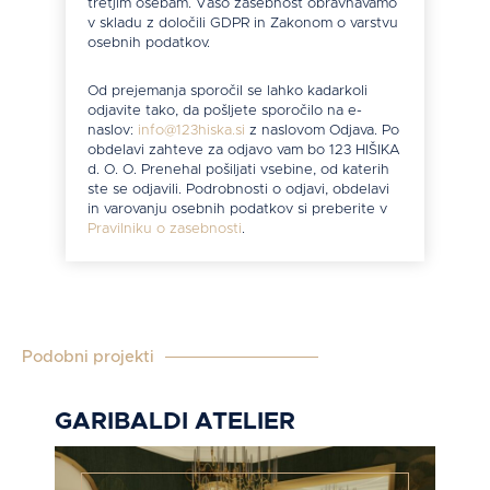
tretjim osebam. Vašo zasebnost obravnavamo
v skladu z določili GDPR in Zakonom o varstvu
osebnih podatkov.
Od prejemanja sporočil se lahko kadarkoli
odjavite tako, da pošljete sporočilo na e-
naslov:
info@123hiska.si
z naslovom Odjava. Po
obdelavi zahteve za odjavo vam bo 123 HIŠIKA
d. O. O. Prenehal pošiljati vsebine, od katerih
ste se odjavili. Podrobnosti o odjavi, obdelavi
in varovanju osebnih podatkov si preberite v
Pravilniku o zasebnosti
.
Podobni projekti
GARIBALDI ATELIER
R