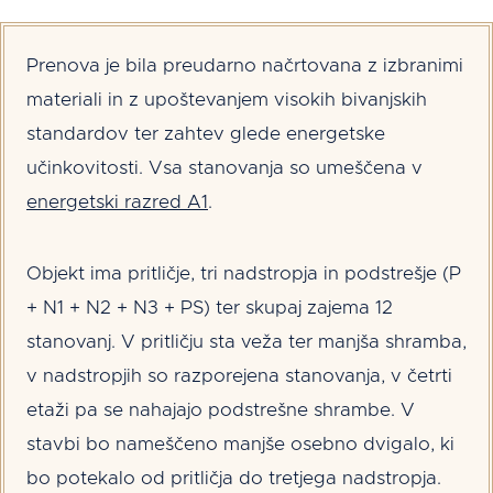
Prenova je bila preudarno načrtovana z izbranimi
materiali in z upoštevanjem visokih bivanjskih
standardov ter zahtev glede energetske
učinkovitosti. Vsa stanovanja so umeščena v
energetski razred A1
.
Objekt ima pritličje, tri nadstropja in podstrešje (P
+ N1 + N2 + N3 + PS) ter skupaj zajema 12
stanovanj. V pritličju sta veža ter manjša shramba,
v nadstropjih so razporejena stanovanja, v četrti
etaži pa se nahajajo podstrešne shrambe. V
stavbi bo nameščeno manjše osebno dvigalo, ki
bo potekalo od pritličja do tretjega nadstropja.