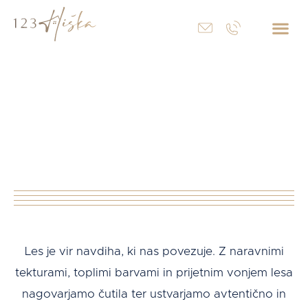
ZA P
Mizarske
storitve
Les
je vir navdiha, ki nas povezuje.
Z naravnimi
tekturami, toplimi barvami in prijetnim vonjem lesa
nagovarjamo čutila ter ustvarjamo avtentično in