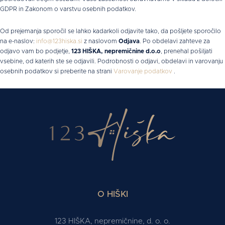
GDPR in Zakonom o varstvu osebnih podatkov.
Od prejemanja sporočil se lahko kadarkoli odjavite tako, da pošljete sporočilo
na e-naslov:
info@123hiska.si
z naslovom
Odjava
. Po obdelavi zahteve za
odjavo vam bo podjetje,
123 HIŠKA, nepremičnine d.o.o
, prenehal pošiljati
vsebine, od katerih ste se odjavili. Podrobnosti o odjavi, obdelavi in varovanju
osebnih podatkov si preberite na strani
Varovanje podatkov
.
O HIŠKI
123 HIŠKA, nepremičnine, d. o. o.