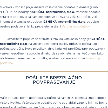
V kolikor v vnosna polja vnesete vaše osebne podatke in kliknete gumb
“POŠLJI”, bo podjetje
123 HIŠKA, nepremičnine, d.o.o.
, vnesene podatke
shranil in obdeloval za namene priprave odziva na vaše sporočilo. Več
informacij o tem, kako podjetje
123 HIŠKA, nepremičnine d.o.o
, obdeluje
osebne podatke, si lahko preberete na strani
Varovanje podatkov
.
Označite to polje, če se strinjate s tem, da vam lahko podjetje
123 HIŠKA,
nepremičnine d.o.o
, na vneseni elektronski naslov občasno pošilja tudi e-
poštna sporočila. Svojo privolitev lahko kadarkoli prekličete prek povezave v
vsakem e-poštnem sporočilu ali tako, da se obrnete na nas. Več o tem, kako
obdelujemo vaše osebne podatke, si lahko preberete na strani
Varovanje
podatkov
.
Vaše podatke bomo uporabljali izključno za namen, za katerega smo pridobili
vašo privolitev. Vaše osebne podatke bomo uporabljali zaupno in jih ne bomo
posredovali tretjim osebam. Vašo zasebnost obravnavamo v skladu z določili