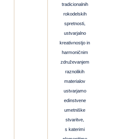
tradicionalnih
rokodelskih
spretnosti,
ustvarjalno
kreativnostjo in
harmoničnim
združevanjem
raznolikih
materialov
ustvarjamo
edinstvene
umetniške
stvaritve,
s katerimi
plemenitimo