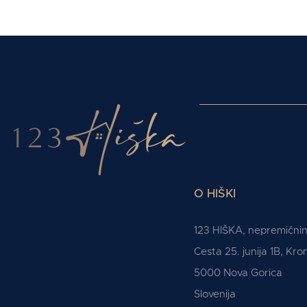
O HIŠKI
123 HIŠKA, nepremičnine
Cesta 25. junija 1B, Kr
5000 Nova Gorica
Slovenija