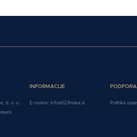
INFORMACIJE
PODPORA
, d. o. o.
E-naslov:
info@123hiska.si
Politika zas
omberk