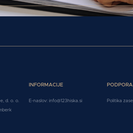
INFORMACIJE
PODPORA
, d. o. o.
E-naslov:
info@123hiska.si
Politika zas
omberk