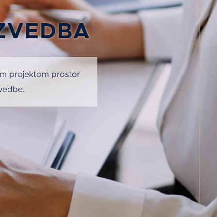
IZVEDBA
im projektom prostor
zvedbe.