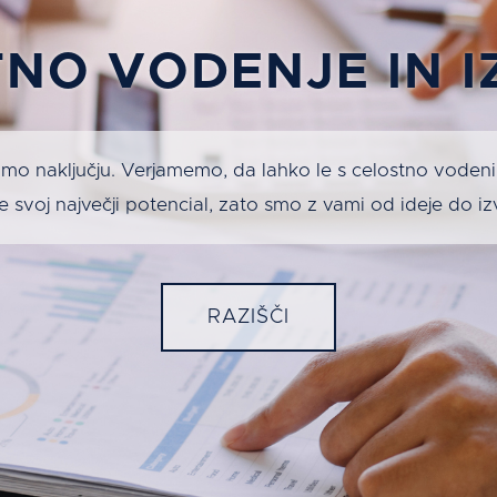
NO VODENJE IN 
mo naključju. Verjamemo, da lahko le s celostno voden
 svoj največji potencial, zato smo z vami od ideje do i
RAZIŠČI