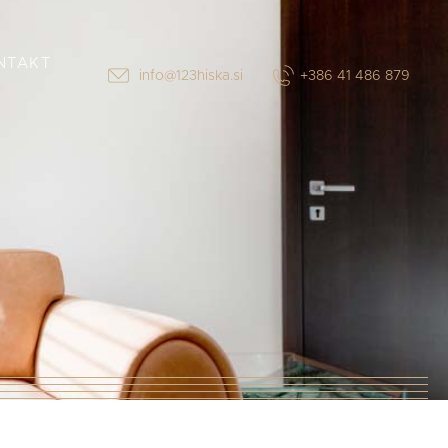
NTAKT
info@123hiska.si
+386 41 486 879