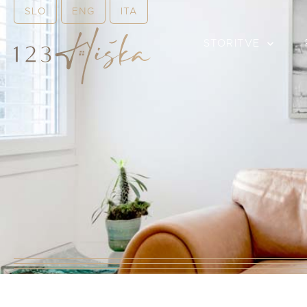
SLO
ENG
ITA
STORITVE