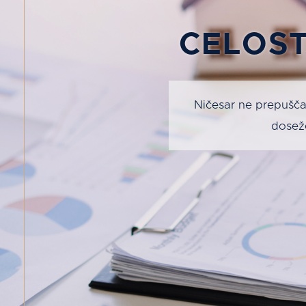
CELOST
Ničesar ne prepušča
doseže